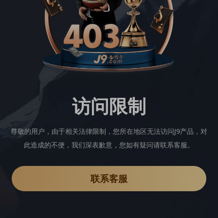
访问限制
尊敬的用户，由于相关法律限制，您所在地区无法访问J9产品，对
此造成的不便，我们深表歉意，您如有疑问请联系客服。
联系客服