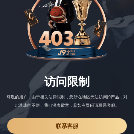
访问限制
尊敬的用户，由于相关法律限制，您所在地区无法访问J9产品，对
此造成的不便，我们深表歉意，您如有疑问请联系客服。
联系客服