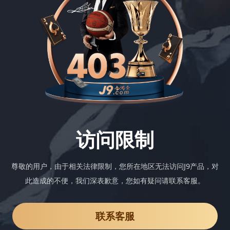
访问限制
尊敬的用户，由于相关法律限制，您所在地区无法访问J9产品，对
此造成的不便，我们深表歉意，您如有疑问请联系客服。
联系客服