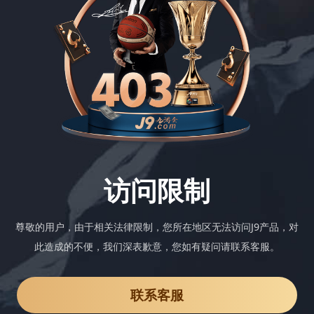
访问限制
尊敬的用户，由于相关法律限制，您所在地区无法访问J9产品，对
此造成的不便，我们深表歉意，您如有疑问请联系客服。
联系客服