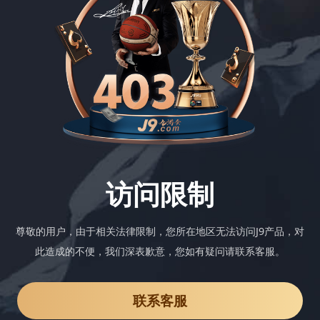
访问限制
尊敬的用户，由于相关法律限制，您所在地区无法访问J9产品，对
此造成的不便，我们深表歉意，您如有疑问请联系客服。
联系客服