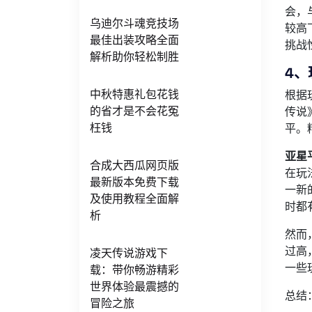
会，
乌迪尔斗魂竞技场
较高
最佳出装攻略全面
挑战
解析助你轻松制胜
4、
中秋特惠礼包花钱
根据
的省才是不会花冤
传说
枉钱
平。
亚星
合成大西瓜网页版
在玩
最新版本免费下载
一新
及使用教程全面解
时都
析
然而
过高
凌天传说游戏下
一些
载：带你畅游精彩
世界体验最震撼的
总结
冒险之旅