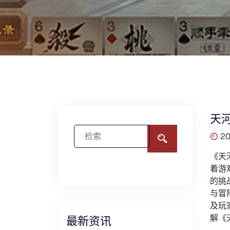
天
20
《天
着游
的挑
与冒
及玩
解《
最新资讯