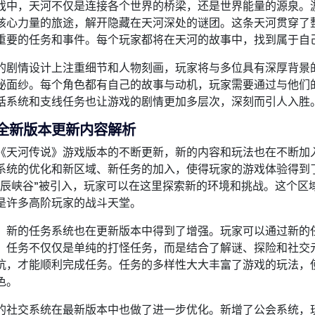
戏中，天河不仅是连接各个世界的桥梁，还是世界能量的源泉。
核心力量的旅途，解开隐藏在天河深处的谜团。这条天河贯穿了
重要的任务和事件。每个玩家都将在天河的故事中，找到属于自
的剧情设计上注重细节和人物刻画，玩家将与多位具有深厚背景的
秘面纱。每个角色都有自己的故事与动机，玩家需要通过与他们
话系统和支线任务也让游戏的剧情更加多层次，深刻而引人入胜
全新版本更新内容解析
《天河传说》游戏版本的不断更新，新的内容和玩法也在不断加
系统的优化和新区域、新任务的加入，使得玩家的游戏体验得到
星辰峡谷”被引入，玩家可以在这里探索新的环境和挑战。这个区
是许多高阶玩家的战斗天堂。
，新的任务系统也在更新版本中得到了增强。玩家可以通过新的
。任务不仅仅是单纯的打怪任务，而是结合了解谜、探险和社交
抗，才能顺利完成任务。任务的多样性大大丰富了游戏的玩法，
色。
的社交系统在最新版本中也做了进一步优化。新增了公会系统，