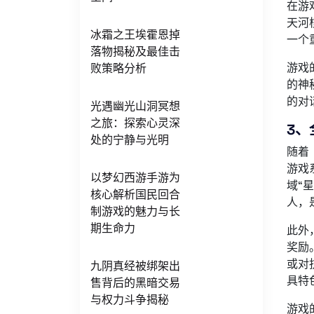
在游
天河
冰霜之王埃霍恩掉
一个
落物揭秘及最佳击
游戏
败策略分析
的神
的对
光遇幽光山洞冥想
之旅：探索心灵深
3、
处的宁静与光明
随着
游戏
以梦幻西游手游为
域“
核心解析国民回合
人，
制游戏的魅力与长
期生命力
此外
奖励
或对
九阴真经被绑架出
具特
售背后的黑暗交易
与权力斗争揭秘
游戏