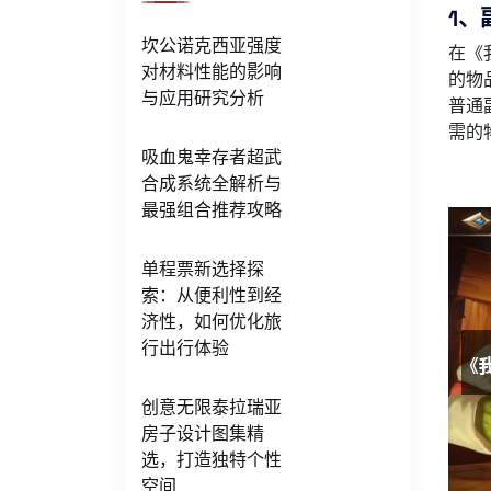
1、
坎公诺克西亚强度
在《
对材料性能的影响
的物
与应用研究分析
普通
需的
吸血鬼幸存者超武
合成系统全解析与
最强组合推荐攻略
单程票新选择探
索：从便利性到经
济性，如何优化旅
行出行体验
创意无限泰拉瑞亚
房子设计图集精
选，打造独特个性
空间