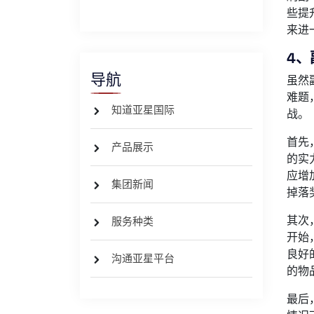
些提
来进
4、
导航
虽然
难题
知道亚星国际
战。
首先
产品展示
的实
应增
集团新闻
掉落
其次
服务种类
开始
良好
沟通亚星平台
的物
最后