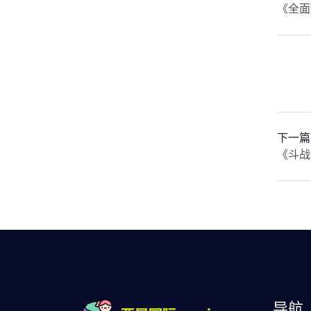
《全面
下一篇
《斗战
导航