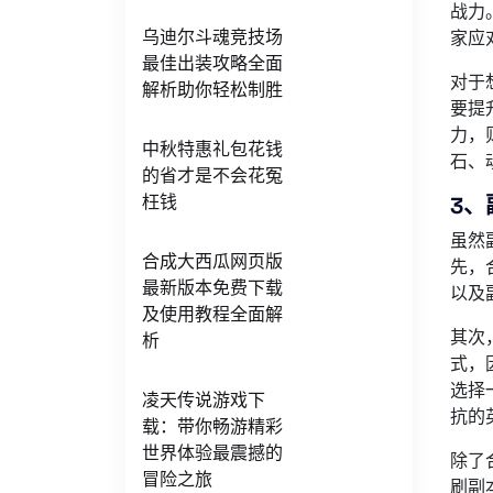
战力
乌迪尔斗魂竞技场
家应
最佳出装攻略全面
对于
解析助你轻松制胜
要提
力，
中秋特惠礼包花钱
石、
的省才是不会花冤
枉钱
3、
虽然
合成大西瓜网页版
先，
最新版本免费下载
以及
及使用教程全面解
其次
析
式，
选择
凌天传说游戏下
抗的
载：带你畅游精彩
世界体验最震撼的
除了
冒险之旅
刷副