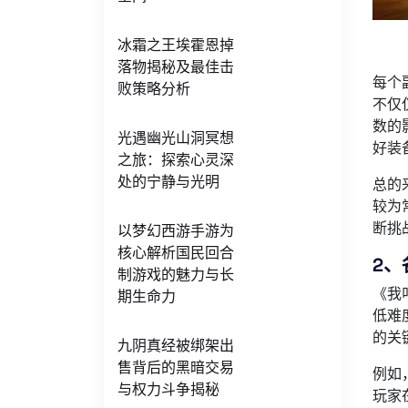
冰霜之王埃霍恩掉
落物揭秘及最佳击
每个
败策略分析
不仅
数的
光遇幽光山洞冥想
好装
之旅：探索心灵深
处的宁静与光明
总的
较为
断挑
以梦幻西游手游为
核心解析国民回合
2、
制游戏的魅力与长
《我
期生命力
低难
的关
九阴真经被绑架出
售背后的黑暗交易
例如
与权力斗争揭秘
玩家