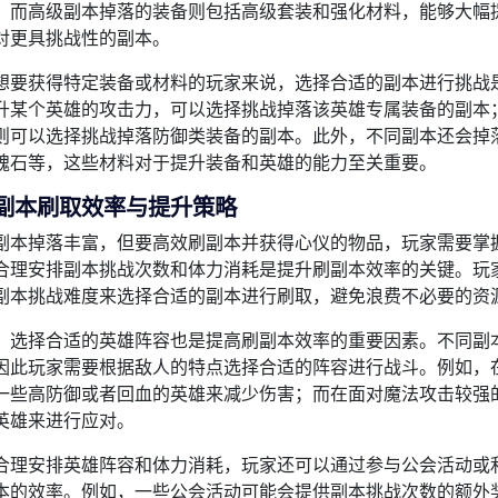
。而高级副本掉落的装备则包括高级套装和强化材料，能够大幅
对更具挑战性的副本。
想要获得特定装备或材料的玩家来说，选择合适的副本进行挑战
升某个英雄的攻击力，可以选择挑战掉落该英雄专属装备的副本
则可以选择挑战掉落防御类装备的副本。此外，不同副本还会掉
魂石等，这些材料对于提升装备和英雄的能力至关重要。
副本刷取效率与提升策略
副本掉落丰富，但要高效刷副本并获得心仪的物品，玩家需要掌
合理安排副本挑战次数和体力消耗是提升刷副本效率的关键。玩
副本挑战难度来选择合适的副本进行刷取，避免浪费不必要的资
，选择合适的英雄阵容也是提高刷副本效率的重要因素。不同副
因此玩家需要根据敌人的特点选择合适的阵容进行战斗。例如，
一些高防御或者回血的英雄来减少伤害；而在面对魔法攻击较强
英雄来进行应对。
合理安排英雄阵容和体力消耗，玩家还可以通过参与公会活动或
本的效率。例如，一些公会活动可能会提供副本挑战次数的额外