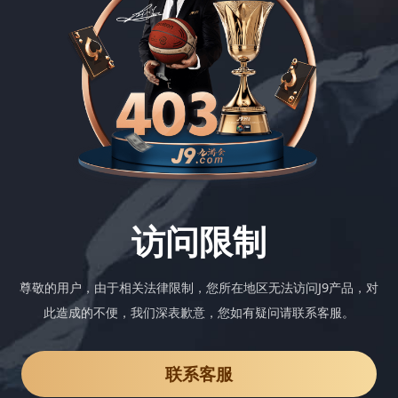
访问限制
尊敬的用户，由于相关法律限制，您所在地区无法访问J9产品，对
此造成的不便，我们深表歉意，您如有疑问请联系客服。
联系客服