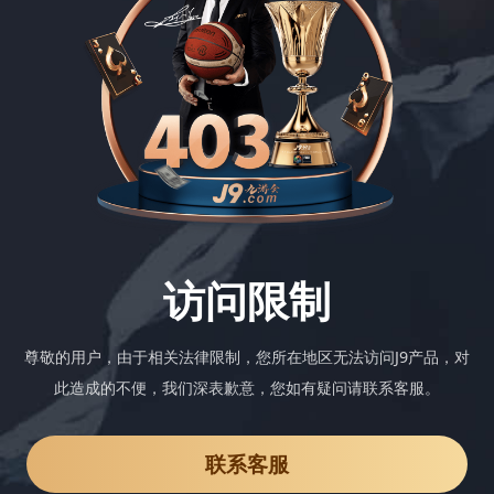
访问限制
尊敬的用户，由于相关法律限制，您所在地区无法访问J9产品，对
此造成的不便，我们深表歉意，您如有疑问请联系客服。
联系客服