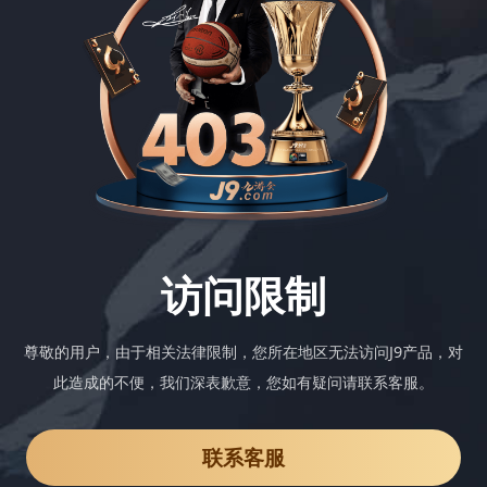
访问限制
尊敬的用户，由于相关法律限制，您所在地区无法访问J9产品，对
此造成的不便，我们深表歉意，您如有疑问请联系客服。
联系客服