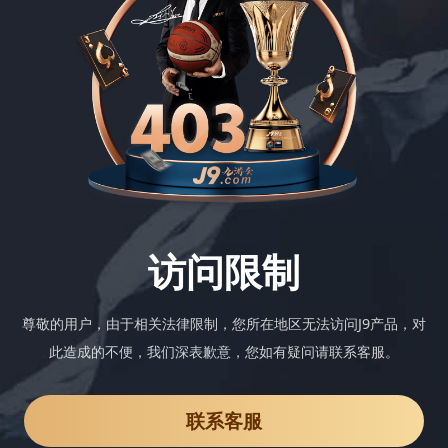
访问限制
尊敬的用户，由于相关法律限制，您所在地区无法访问J9产品，对
此造成的不便，我们深表歉意，您如有疑问请联系客服。
联系客服