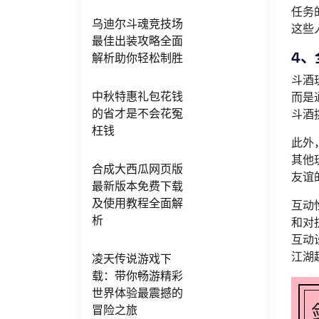
任务
乌迪尔斗魂竞技场
这些
最佳出装攻略全面
4
解析助你轻松制胜
斗酒
中秋特惠礼包花钱
而是
的省才是不会花冤
斗酒
枉钱
此外
其他
合成大西瓜网页版
友谊
最新版本免费下载
及使用教程全面解
互动
析
和对
互动
江湖
凌天传说游戏下
载：带你畅游精彩
世界体验最震撼的
冒险之旅