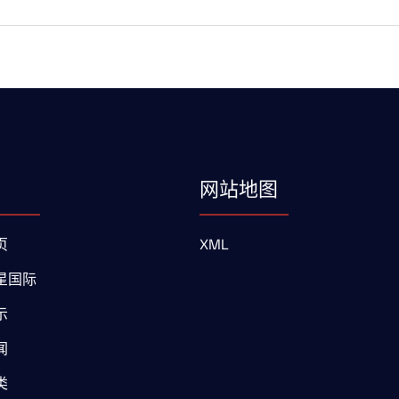
网站地图
页
XML
星国际
示
闻
类