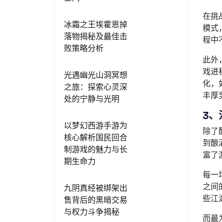
在挑
冰霜之王埃霍恩掉
模式
落物揭秘及最佳击
程中
败策略分析
此外
戏进
光遇幽光山洞冥想
化，
之旅：探索心灵深
丰厚
处的宁静与光明
3、
以梦幻西游手游为
除了
核心解析国民回合
到酿
制游戏的魅力与长
富了
期生命力
每一
之间
九阴真经被绑架出
些江
售背后的黑暗交易
与权力斗争揭秘
而最